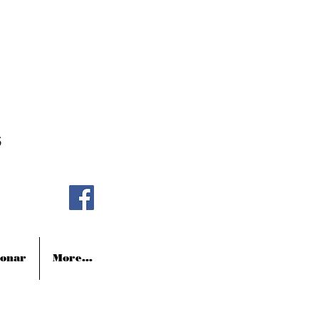
s
onar
More...